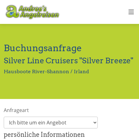
Buchungsanfrage
Silver Line Cruisers "Silver Breeze"
Hausboote River-Shannon / Irland
Anfrageart
persönliche Informationen