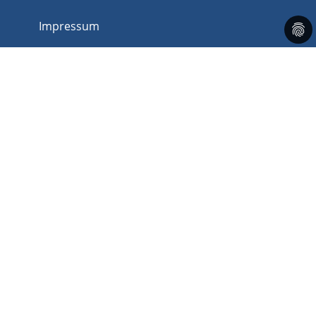
Impressum
Datenschutz
AGB
Barrierefreiheit
Corona
Newsletter
An dieser Stelle können Sie unseren
Newsletter abonnieren und verwalten,
sofern Sie sich bei unserem Newsletter
bereits angemeldet haben.