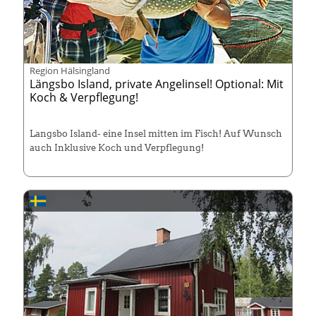
bereits 2 vollausgestattete Boote inklusive!!!
Region Hälsingland
Längsbo Island, private Angelinsel! Optional: Mit
Koch & Verpflegung!
Langsbo Island- eine Insel mitten im Fisch! Auf Wunsch
auch Inklusive Koch und Verpflegung!
Haben Sie immer schon davon geträumt auf einer Insel
Angelurlaub zu machen? Nur Sie, Ihre Freunde und/oder
Familie und sonst niemand? Willkommen, hier wohnen
Sie mitten im Fisch und haben tolle, neue Boote! Keine
lästeige Packerei, lassen Sie das Angelzeug im Boot! Kein
Stress, einfach Angeln und auf Wunsch mit Verpflegung
die leckeren Speisen genießen!