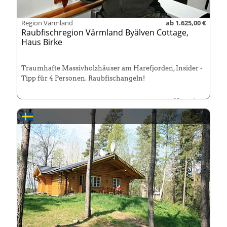
Region Värmland
ab 1.625,00 €
Raubfischregion Värmland Byälven Cottage,
Haus Birke
Traumhafte Massivholzhäuser am Harefjorden, Insider -
Tipp für 4 Personen. Raubfischangeln!
Früh buchen! Saison von Mai bis Ende August.
Haustiere
leider nicht erlaubt!