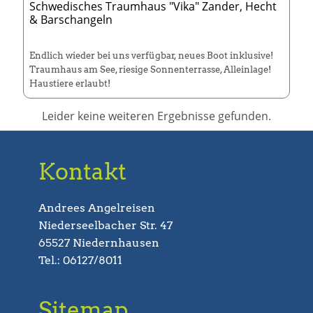
Schwedisches Traumhaus "Vika" Zander, Hecht
& Barschangeln
Endlich wieder bei uns verfügbar, neues Boot inklusive!
Traumhaus am See, riesige Sonnenterrasse, Alleinlage!
Haustiere erlaubt!
Leider keine weiteren Ergebnisse gefunden.
Boot:
50-PS 5 Meter-Tracker, Motor-Guide XI3 Elektro
Bugmotor mit Fernbedienung, Humminbird 1198 C
Echolot mit GPS, 4 Rutenhalter, Splashguard, Live-Well,
Anker Funktion, Navionics Live Chart, Fernbedienung.
Kontakt
Im Haus: WLAN.
Größe
: 100m² (3 Schlafzimmer) 5 Personen Saison vom
Andrees Angelreisen
02.05.-26.09.26
Niederseelbacher Str. 47
65527 Niedernhausen
Tel.: 06127/8011
Sitemap