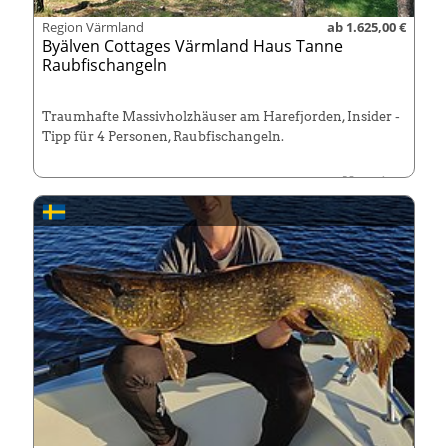
Region Värmland
ab 1.625,00 €
Byälven Cottages Värmland Haus Tanne
Raubfischangeln
Traumhafte Massivholzhäuser am Harefjorden, Insider -
Tipp für 4 Personen, Raubfischangeln.
Früh buchen! Saison von Mai bis Ende August.
Haustiere
leider nicht erlaubt!