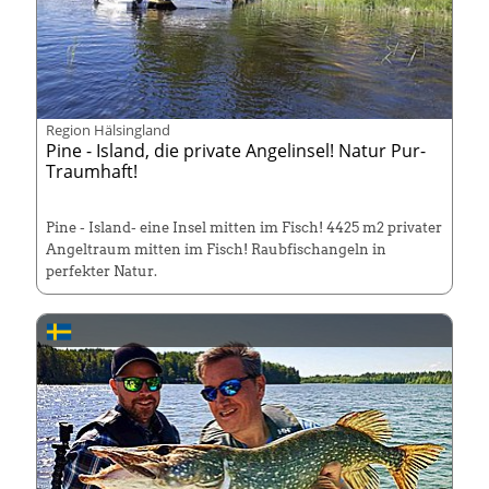
Region Hälsingland
Pine - Island, die private Angelinsel! Natur Pur-
Traumhaft!
Pine - Island- eine Insel mitten im Fisch! 4425 m2 privater
Angeltraum mitten im Fisch! Raubfischangeln in
perfekter Natur.
Haben Sie immer schon davon geträumt auf einer Insel
Angelurlaub zu machen? Nur Sie, Ihre Freunde und/oder
Familie und sonst niemand? Willkommen, hier wohnen
Sie mitten im Fisch und haben tolle, neue Boote! Keine
lästeige Packerei, lassen Sie das Angelzeug im Boot! Wir
haben Langsbo Island und Pine Island, Pine liegt nur
wenige Minuten von Langsbo Island entfernt, das Revier
ist identisch! Bitte beachten, ab 4 Personen sind im Preis