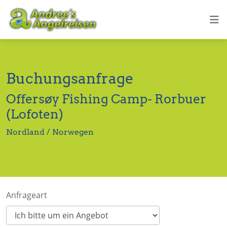
Buchungsanfrage
Offersøy Fishing Camp- Rorbuer
(Lofoten)
Nordland / Norwegen
Anfrageart