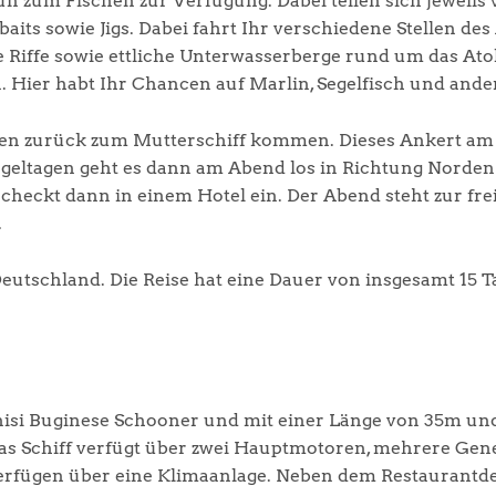
zum Fischen zur Verfügung. Dabei teilen sich jeweils v
baits sowie Jigs. Dabei fahrt Ihr verschiedene Stellen des
che Riffe sowie ettliche Unterwasserberge rund um das A
 Hier habt Ihr Chancen auf Marlin, Segelfisch und ande
en zurück zum Mutterschiff kommen. Dieses Ankert am 
geltagen geht es dann am Abend los in Richtung Norden
heckt dann in einem Hotel ein. Der Abend steht zur fr
.
Deutschland. Die Reise hat eine Dauer von insgesamt 15 T
hinisi Buginese Schooner und mit einer Länge von 35m und
 Das Schiff verfügt über zwei Hauptmotoren, mehrere Gen
verfügen über eine Klimaanlage. Neben dem Restaurantde