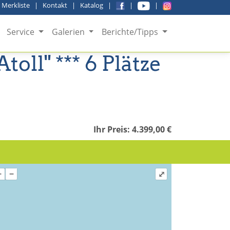
|
Merkliste
|
Kontakt
|
Katalog
|
|
|
Service
Galerien
Berichte/Tipps
toll" *** 6 Plätze
Ihr Preis: 4.399,00 €
+
−
⤢