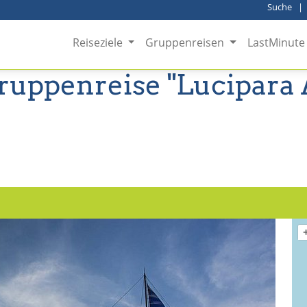
Suche
Reiseziele
Gruppenreisen
LastMinute
Gruppenreise "Lucipara A