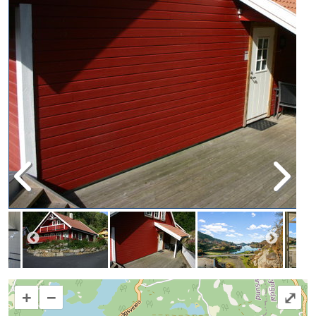
+
−
⤢