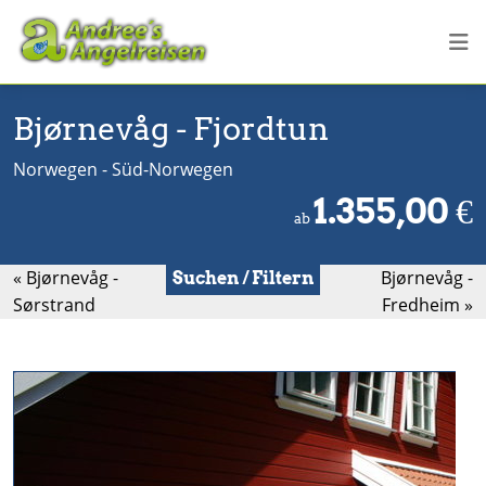
Bjørnevåg - Fjordtun
Norwegen - Süd-Norwegen
1.355,00
€
ab
« Bjørnevåg -
Bjørnevåg -
Suchen / Filtern
Sørstrand
Fredheim »