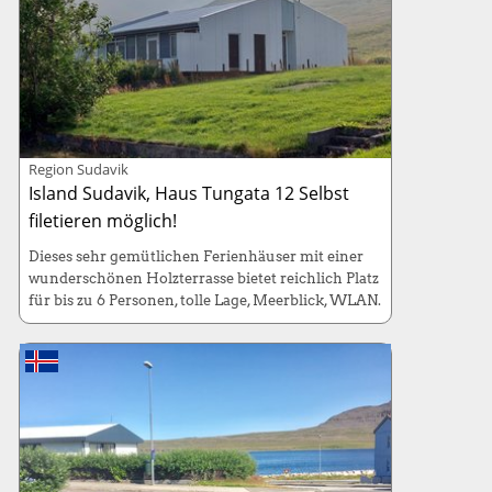
Region Sudavik
Island Sudavik, Haus Tungata 12 Selbst
filetieren möglich!
Dieses sehr gemütlichen Ferienhäuser mit einer
wunderschönen Holzterrasse bietet reichlich Platz
für bis zu 6 Personen, tolle Lage, Meerblick, WLAN.
Haus: 115m- (6 Betten / 4 Schlafzimmer)
Kabinenboot: 130-PS, Länge 7 Meter
Mietwagen: Inklusive!