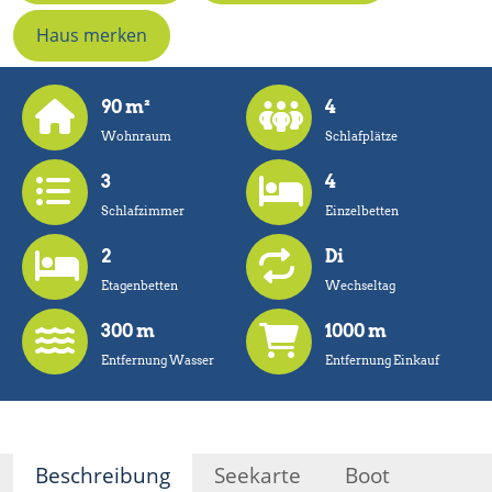
Haus merken
90 m²
4
Wohnraum
Schlafplätze
3
4
Schlafzimmer
Einzelbetten
2
Di
Etagenbetten
Wechseltag
300 m
1000 m
Entfernung Wasser
Entfernung Einkauf
Beschreibung
Seekarte
Boot