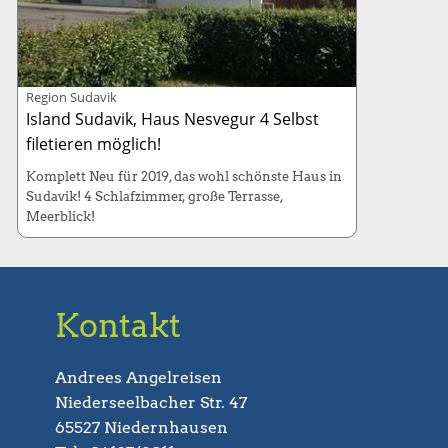
Region Sudavik
Island Sudavik, Haus Nesvegur 4 Selbst
filetieren möglich!
Komplett Neu für 2019, das wohl schönste Haus in
Sudavik! 4 Schlafzimmer, große Terrasse,
Meerblick!
Haus: 115m² (5 Betten / 4 Schlafzimmer)
Kabinenboot: 130-PS, Länge 7 Meter
Kontakt
Andrees Angelreisen
Niederseelbacher Str. 47
65527 Niedernhausen