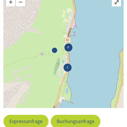
+
−
⤢
Expressanfrage
Buchungsanfrage