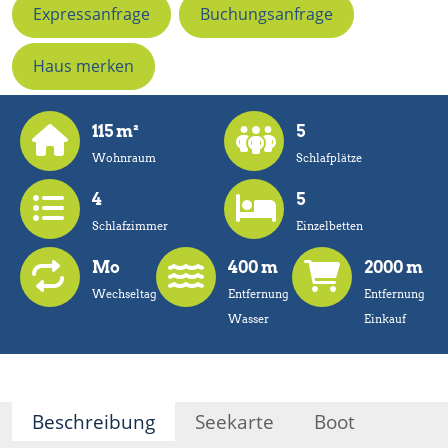
Expressanfrage
Buchungsanfrage
Haus merken
115 m²
5
Wohnraum
Schlafplätze
4
5
Schlafzimmer
Einzelbetten
Mo
400 m
2000 m
Wechseltag
Entfernung
Entfernung
Wasser
Einkauf
Beschreibung
Seekarte
Boot