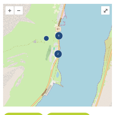
+
−
⤢