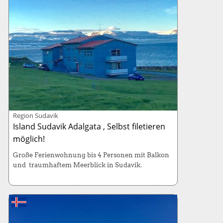
Haus: 140m² (6 Betten / 3 Schlafzimmer)
Kabinenboot: 130-PS, Länge 7 Meter
Region Sudavik
Island Sudavik Adalgata , Selbst filetieren
möglich!
Große Ferienwohnung bis 4 Personen mit Balkon
und traumhaftem Meerblick in Sudavik.
Haus: 90m² (4 Betten, 3 Schlafzimmer)
Kabinenboot: 130-PS, Länge 7 Meter