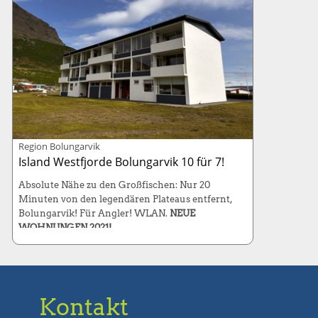
Region Bolungarvik
Island Westfjorde Bolungarvik 10 für 7!
Absolute Nähe zu den Großfischen: Nur 20
Minuten von den legendären Plateaus entfernt,
Bolungarvik! Für Angler! WLAN.
NEUE
WOHNUNGEN 2021!
Wohnung: 65 m² (4-6 Betten / 2 oder 3
Schlafzimmer)
Kabinenboot: 130-PS, Länge 7 Meter
Kontakt