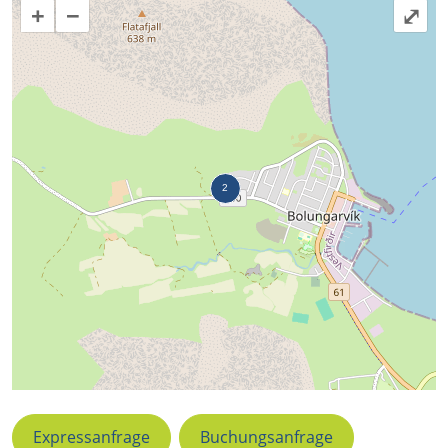
+
−
⤢
Expressanfrage
Buchungsanfrage