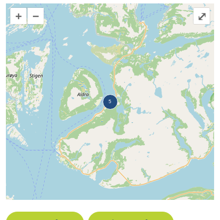
+
−
⤢