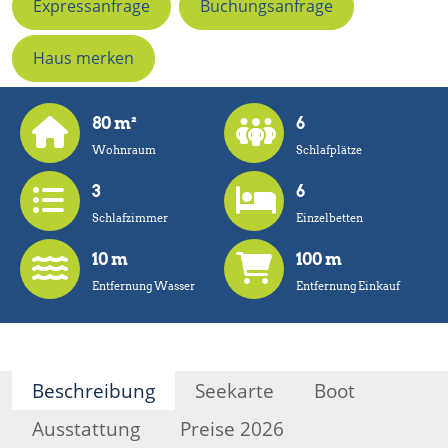
Expressanfrage
Buchungsanfrage
Haus merken
80 m²
6
Wohnraum
Schlafplätze
3
6
Schlafzimmer
Einzelbetten
10 m
100 m
Entfernung Wasser
Entfernung Einkauf
Beschreibung
Seekarte
Boot
Ausstattung
Preise 2026