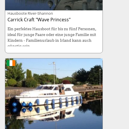
Hausboote River-Shannon
Carrick Craft "Wave Princess"
Ein perfektes Hausboot für bis zu fünf Personen,
ideal für junge Paare oder eine junge Familie mit
Kindern - Familienurlaub in Irland kann auch
günstig sein.
Liegeplatz:
Banagher, Carick on Shannon,
Bellanaleck
Maße:
9,45 x 3,50 Meter
Betten:
4+1 Betten