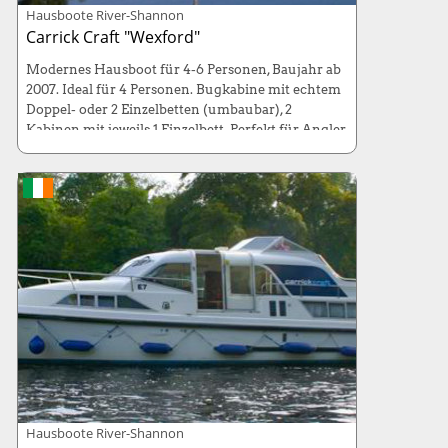
Hausboote River-Shannon
Carrick Craft "Wexford"
Modernes Hausboot für 4-6 Personen, Baujahr ab
2007. Ideal für 4 Personen. Bugkabine mit echtem
Doppel- oder 2 Einzelbetten (umbaubar), 2
Kabinen mit jeweils 1 Einzelbett. Perfekt für Angler
!
Liegeplatz:
Banagher, Carick on Shannon,
Bellanaleck
Maße:
11 x 3,86 Meter
Betten:
4+2 Betten
Hausboote River-Shannon