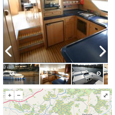
+
−
⤢