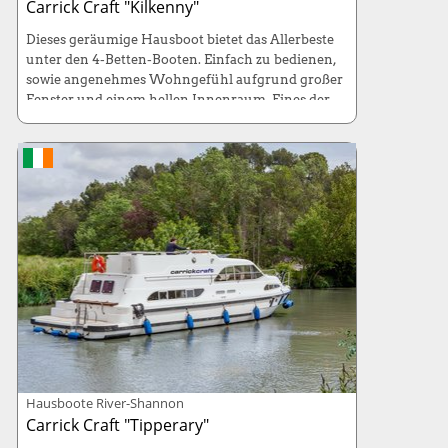
Carrick Craft "Kilkenny"
Dieses geräumige Hausboot bietet das Allerbeste
unter den 4-Betten-Booten. Einfach zu bedienen,
sowie angenehmes Wohngefühl aufgrund großer
Fenster und einem hellen Innenraum. Eines der
beliebtesten Boote.
Liegeplatz:
Banagher, Carrick on Shannon,
Bellanaleck
Maße:
10,4 x 3,8 Meter
Betten:
4+2 Betten
Hausboote River-Shannon
Carrick Craft "Tipperary"