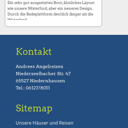
Ein sehr gut ausgestattes Boot, ähnliches Layout
wie unsere Waterford, aber ein neueres Design.
Durch die Badeplattform deutlich länger als die
Waterford.
Liegeplatz:
Carrick on Shannon
Maße:
12,95 x3,84 Meter
Kontakt
Betten: 6
Betten
Andrees Angelreisen
Niederseelbacher Str. 47
65527 Niedernhausen
Tel.: 06127/8011
Sitemap
Unsere Häuser und Reisen