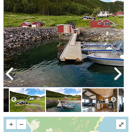
+
−
⤢