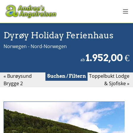
Dyrøy Holiday Ferienhaus
Norwegen - Nord-Norwegen
1.952,00
€
ab
« Burøysund
Toppelbukt Lodge
Suchen / Filtern
Brygge 2
& Sjofiske »