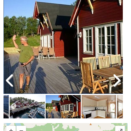
+
−
⤢