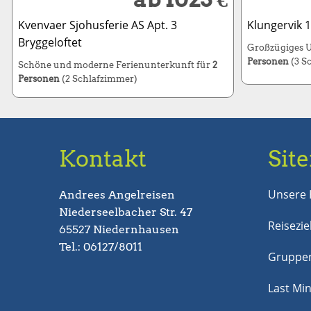
Kvenvaer Sjohusferie AS Apt. 3
Klungervik 1
Bryggeloftet
Großzügiges U
Personen
(3 S
Schöne und moderne Ferienunterkunft für
2
Personen
(2 Schlafzimmer)
Kontakt
Sit
Unsere 
Andrees Angelreisen
Niederseelbacher Str. 47
Reisezie
65527 Niedernhausen
Tel.: 06127/8011
Gruppen
Last Mi