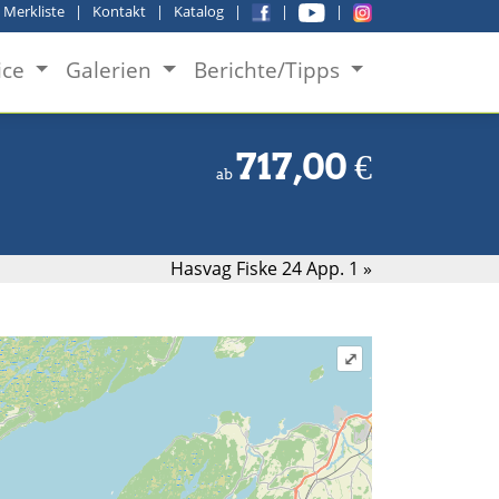
|
Merkliste
|
Kontakt
|
Katalog
|
|
|
ice
Galerien
Berichte/Tipps
717,00
€
ab
Hasvag Fiske 24 App. 1 »
⤢