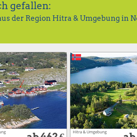
h gefallen:
aus der Region Hitra & Umgebung in 
ung
Hitra & Umgebung
ab 462 €
ab