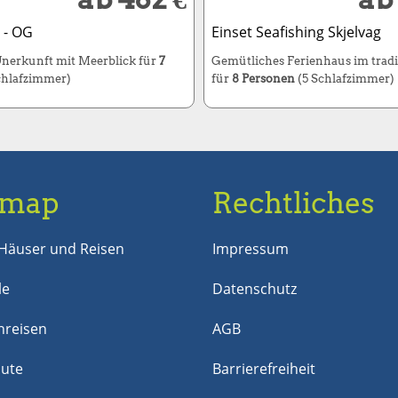
 - OG
Einset Seafishing Skjelvag
nerkunft mit Meerblick für
7
Gemütliches Ferienhaus im tradit
chlafzimmer)
für
8 Personen
(5 Schlafzimmer)
emap
Rechtliches
Häuser und Reisen
Impressum
le
Datenschutz
reisen
AGB
nute
Barrierefreiheit