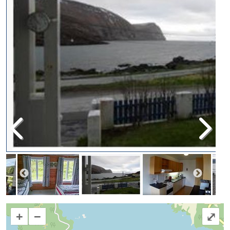
+
−
⤢