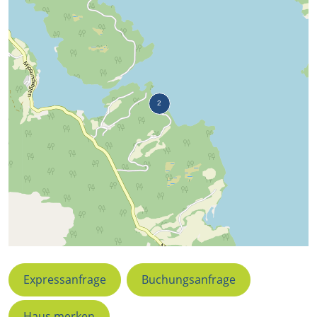
Expressanfrage
Buchungsanfrage
Haus merken