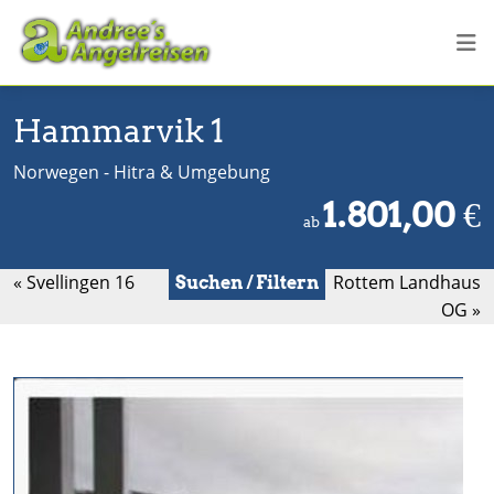
Hammarvik 1
Norwegen - Hitra & Umgebung
1.801,00
€
ab
« Svellingen 16
Rottem Landhaus
Suchen / Filtern
OG »