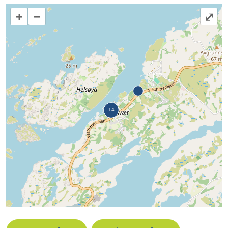
+
−
⤢