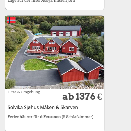
Lage auf der Insel Asoya/Imsterfjord
Hitra & Umgebung
ab 1376 €
Solvika Sjøhus Måken & Skarven
Ferienhäuser für
6 Personen
(5 Schlafzimmer)