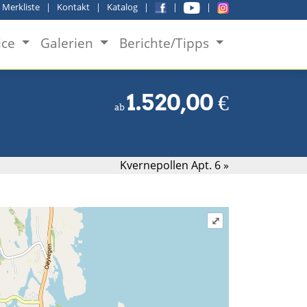
|
Merkliste
|
Kontakt
|
Katalog
|
|
|
ice
Galerien
Berichte/Tipps
1.520,00
€
ab
Kvernepollen Apt. 6 »
⤢