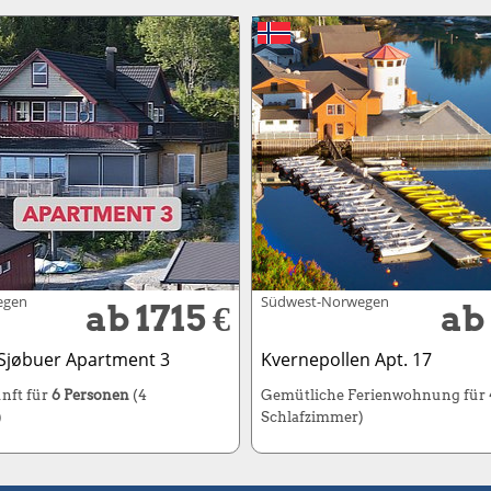
egen
Südwest-Norwegen
ab 1715 €
ab
Sjøbuer Apartment 3
Kvernepollen Apt. 17
nft für
6 Personen
(4
Gemütliche Ferienwohnung für
)
Schlafzimmer)