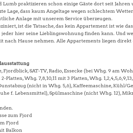
 Lumb praktizieren schon einige Gäste dort seit Jahren
ützte Lage, dass kaum Angeltage wegen schlechtem Wetter
mütliche Anlage mit unserem Service überzeugen.
niert, ist die Tatsache, das kein Appartement ist wie da
ch jeder hier seine Lieblingswohnung finden kann. Und
it nach Hause nehmen. Alle Appartements liegen direkt a
ausstattung
Fjordblick, SAT-TV, Radio, Essecke (bei Whg. 9 am Wo
Platten, Whg. 7,8,10,11 mit 3 Platten, Whg. 1,2,4,5,6,9,13,
, Dunstabzug (nicht in Whg. 5,6), Kaffeemaschine, Kühl/
uhe f. Lebensmittel), Spülmaschine (nicht Whg. 12), Mikr
nden.
rasse zum Fjord
zum Fjord
it Balkon