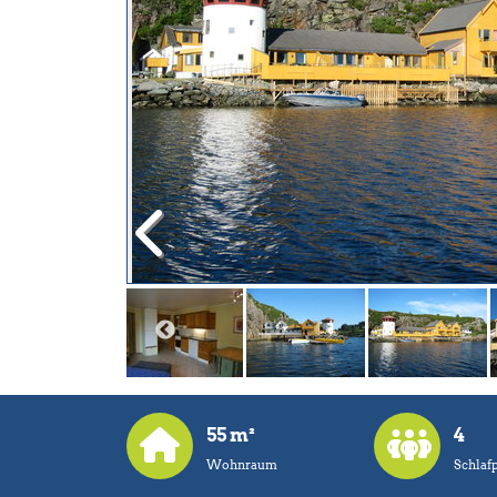
55 m²
4
Wohnraum
Schlafp