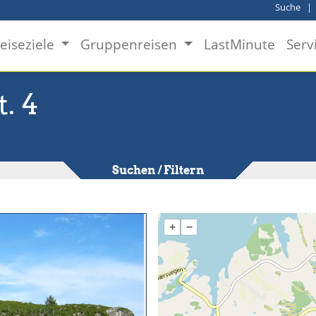
Suche
eiseziele
Gruppenreisen
LastMinute
Serv
. 4
Suchen / Filtern
+
−