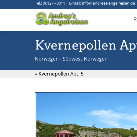
Tel.: 06127 - 8011
|
E-Mail: info@andrees-angelreisen.de
R
Kvernepollen Apt
Norwegen - Südwest-Norwegen
« Kvernepollen Apt. 5