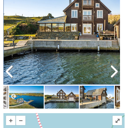
+
−
⤢