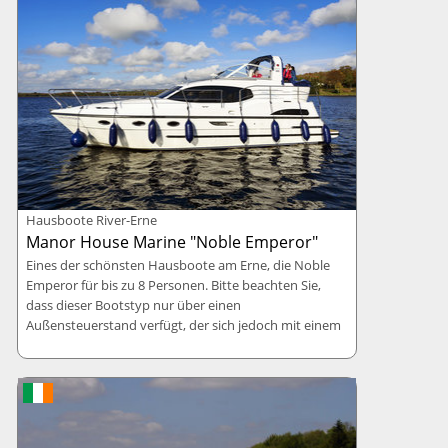
Liegehafen
: Killadeas, Enniskillen Castle (Neu!)
Maße
: 9,00 x 3,20 Meter
Betten
: 6 Betten
Rabatte
: 10=7
Hausboote River-Erne
Manor House Marine "Noble Emperor"
Eines der schönsten Hausboote am Erne, die Noble
Emperor für bis zu 8 Personen. Bitte beachten Sie,
dass dieser Bootstyp nur über einen
Außensteuerstand verfügt, der sich jedoch mit einem
Vollverdeck komplett verschließen lässt (inkl.
Achterdeck)! 3.000 Watt Inverter für 230 V und
Landstromanschluss, elektrische Toiletten.
Liegehafen
: Killadeas
Maße
: 12,19 x 4,03 Meter
Betten
: 8 Betten
Rabatte
: 10=7