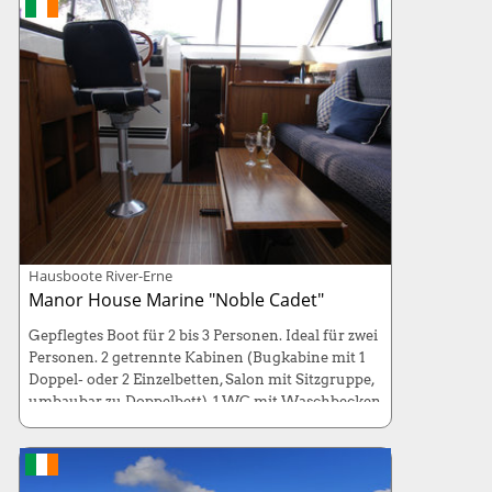
Hausboote River-Erne
Manor House Marine "Noble Cadet"
Gepflegtes Boot für 2 bis 3 Personen. Ideal für zwei
Personen. 2 getrennte Kabinen (Bugkabine mit 1
Doppel- oder 2 Einzelbetten, Salon mit Sitzgruppe,
umbaubar zu Doppelbett), 1 WC mit Waschbecken
und Dusche, komplett ausgestattete Küche,
Radio/CD-Player, 12-V-Anschlüsse, Zentralheizung,
Badeplattform (ideal auch zum Angeln.