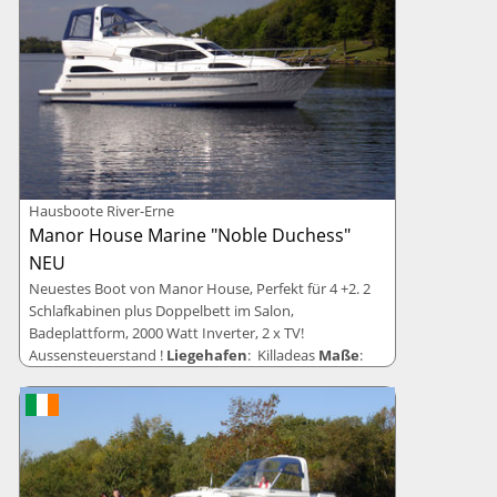
Hausboote River-Erne
Manor House Marine "Noble Duchess"
NEU
Neuestes Boot von Manor House, Perfekt für 4 +2. 2
Schlafkabinen plus Doppelbett im Salon,
Badeplattform, 2000 Watt Inverter, 2 x TV!
Aussensteuerstand !
Liegehafen
: Killadeas
Maße
:
11,07 x 3,76 Meter
Betten
: 4+2 Betten
Rabatte
: Sparpreis-Angebot 10=7,
Aufenthaltsdauerrabatt 50%, Aufenthaltsdauerrabatt
10%.