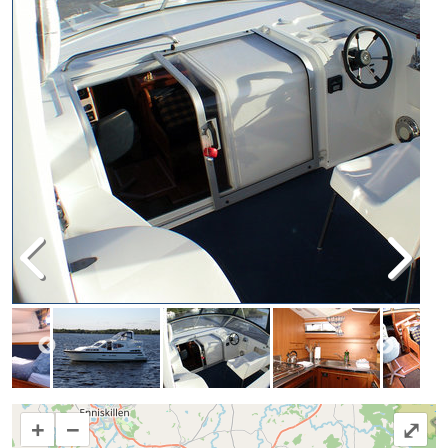
+
−
⤢