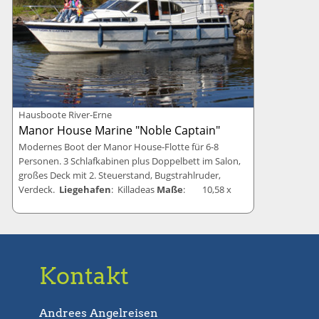
Hausboote River-Erne
Manor House Marine "Noble Captain"
Modernes Boot der Manor House-Flotte für 6-8
Personen. 3 Schlafkabinen plus Doppelbett im Salon,
großes Deck mit 2. Steuerstand, Bugstrahlruder,
Verdeck.
Liegehafen
: Killadeas
Maße
: 10,58 x
3,93 Meter
Betten
: 8 Betten
Rabatte
: 10=7
Kontakt
Andrees Angelreisen