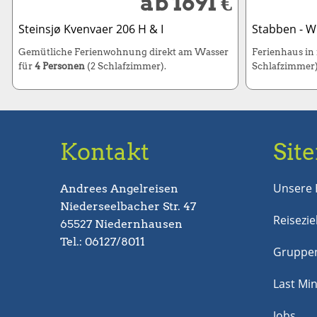
ab 1691 €
Steinsjø Kvenvaer 206 H & I
Stabben - W
Gemütliche Ferienwohnung direkt am Wasser
Ferienhaus in
für
4 Personen
(2 Schlafzimmer).
Schlafzimmer)
Kontakt
Sit
Unsere 
Andrees Angelreisen
Niederseelbacher Str. 47
Reisezie
65527 Niedernhausen
Tel.: 06127/8011
Gruppen
Last Mi
Jobs