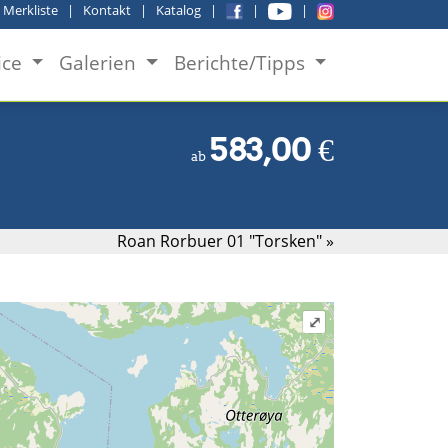
|
Merkliste
|
Kontakt
|
Katalog
|
|
|
ice
Galerien
Berichte/Tipps
583,00
€
ab
Roan Rorbuer 01 "Torsken" »
⤢