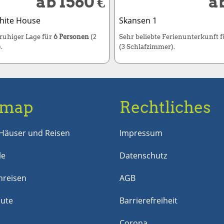
ab 1560 €
ab
hite House
Skansen 1
 ruhiger Lage für
6 Personen
(2
Sehr beliebte Ferienunterkunft 
.
(3 Schlafzimmer).
emap
Rechtliches
Häuser und Reisen
Impressum
le
Datenschutz
reisen
AGB
nute
Barrierefreiheit
Corona