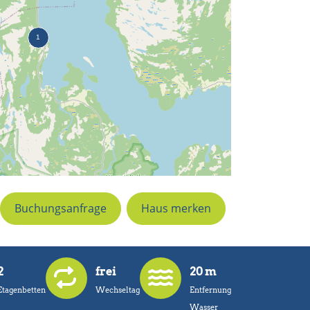
Buchungsanfrage
Haus merken
2
frei
20 m
Etagenbetten
Wechseltag
Entfernung
Wasser