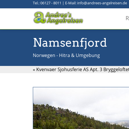
Tel.: 06127 - 8011
|
E-Mail: info@andrees-angelreisen.de
R
Namsenfjord
Norwegen - Hitra & Umgebung
« Kvenvaer Sjohusferie AS Apt. 3 Bryggelofte