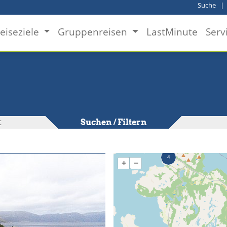
Suche
eiseziele
Gruppenreisen
LastMinute
Serv
t
Suchen / Filtern
+
−