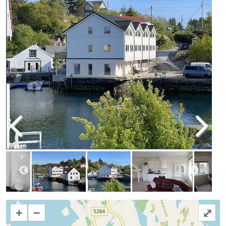
+
−
⤢