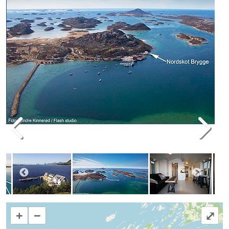
+
−
⤢