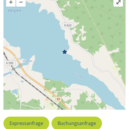
+
−
⤢
Expressanfrage
Buchungsanfrage