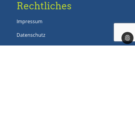
Rechtliches
Impressum
Datenschutz
AGB
Barrierefreiheit
Corona
Newsletter
An dieser Stelle können Sie unseren
Newsletter abonnieren und verwalten,
sofern Sie sich bei unserem Newsletter
bereits angemeldet haben.