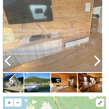
+
−
⤢