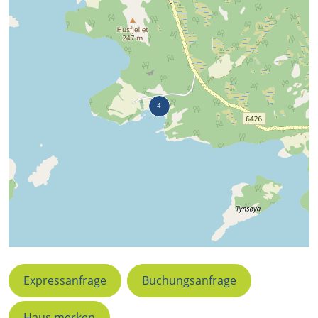
Expressanfrage
Buchungsanfrage
Haus merken