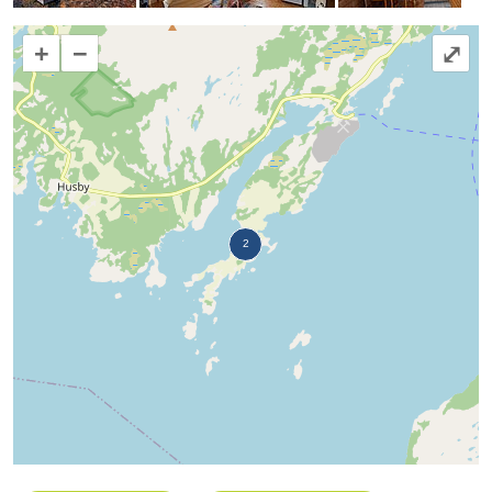
+
−
⤢