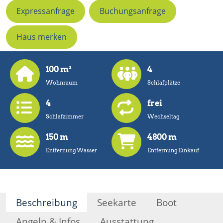
Expressanfrage
Buchungsanfrage
Haus merken
100 m²
4
Wohnraum
Schlafplätze
4
frei
Schlafzimmer
Wechseltag
150 m
4800 m
Entfernung Wasser
Entfernung Einkauf
Beschreibung
Seekarte
Boot
Angeln & Infos
Ausstattung