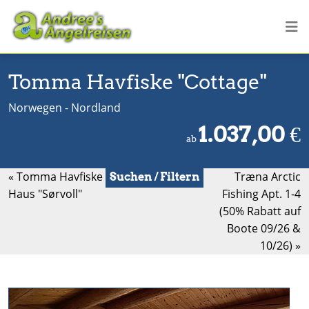
Tomma Havfiske "Cottage"
Norwegen - Nordland
1.037,00
€
ab
« Tomma Havfiske
Træna Arctic
Suchen / Filtern
Haus "Sørvoll"
Fishing Apt. 1-4
(50% Rabatt auf
Boote 09/26 &
10/26) »