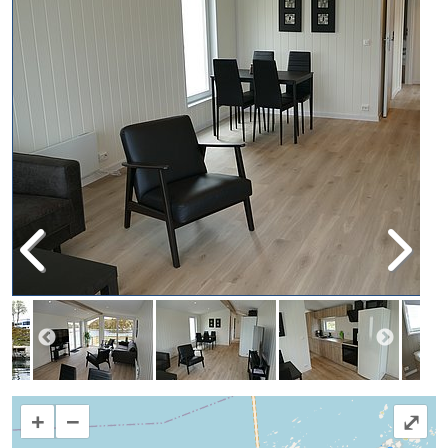
+
−
⤢