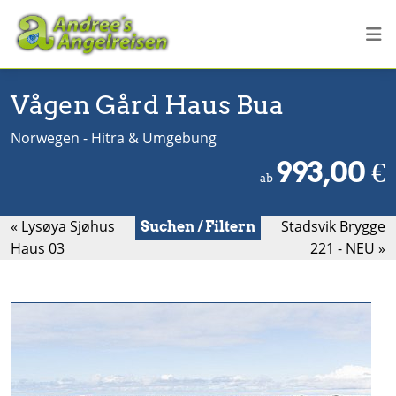
Vågen Gård Haus Bua
Norwegen - Hitra & Umgebung
993,00
€
ab
« Lysøya Sjøhus
Stadsvik Brygge
Suchen / Filtern
Haus 03
221 - NEU »