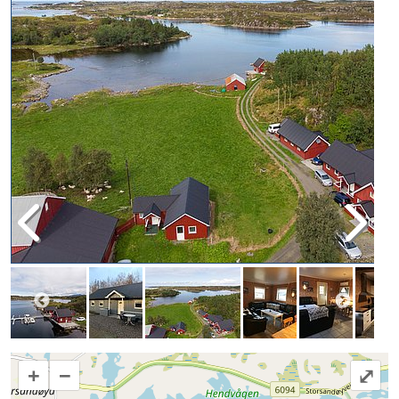
+
−
⤢