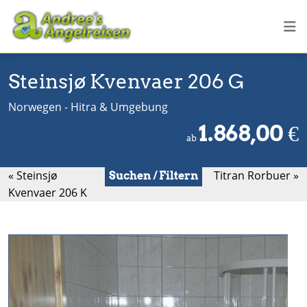
Steinsjø Kvenvaer 206 G
Norwegen - Hitra & Umgebung
1.868,00
€
ab
« Steinsjø
Titran Rorbuer »
Suchen / Filtern
Kvenvaer 206 K