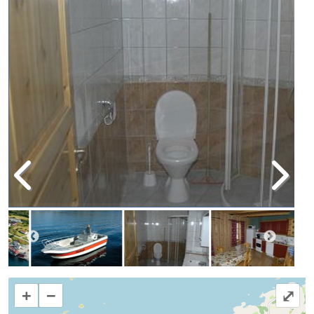
+
−
⤢